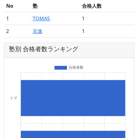
No
塾
合格人数
1
TOMAS
1
2
京進
1
塾別 合格者数ランキング