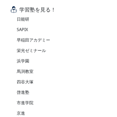
学習塾を見る！
日能研
SAPIX
早稲田アカデミー
栄光ゼミナール
浜学園
馬渕教室
四谷大塚
啓進塾
市進学院
京進