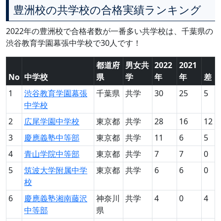
豊洲校の共学校の合格実績ランキング
2022年の豊洲校で合格者数が一番多い共学校は、千葉県の
渋谷教育学園幕張中学校で30人です！
都道府
男女共
2022
2021
No
中学校
県
学
年
年
差
1
渋谷教育学園幕張
千葉県
共学
30
25
5
中学校
2
広尾学園中学校
東京都
共学
28
16
12
3
慶應義塾中等部
東京都
共学
11
6
5
4
青山学院中等部
東京都
共学
7
7
0
5
筑波大学附属中学
東京都
共学
6
6
0
校
6
慶應義塾湘南藤沢
神奈川
共学
4
0
4
中等部
県