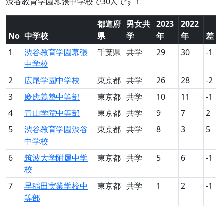
渋谷教育学園幕張中学校で30人です！
都道府
男女共
2023
2022
No
中学校
県
学
年
年
差
1
渋谷教育学園幕張
千葉県
共学
29
30
-1
中学校
2
広尾学園中学校
東京都
共学
26
28
-2
3
慶應義塾中等部
東京都
共学
10
11
-1
4
青山学院中等部
東京都
共学
9
7
2
5
渋谷教育学園渋谷
東京都
共学
8
3
5
中学校
6
筑波大学附属中学
東京都
共学
5
6
-1
校
7
早稲田実業学校中
東京都
共学
1
2
-1
等部