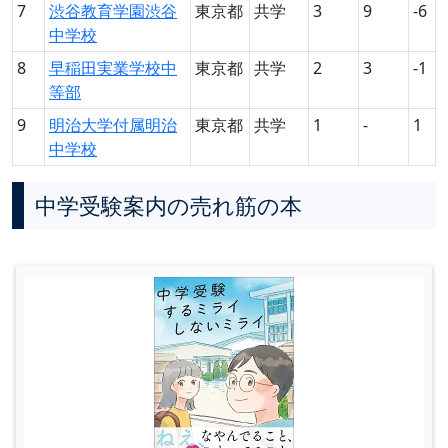
7
渋谷教育学園渋谷
東京都
共学
3
9
-6
中学校
8
早稲田実業学校中
東京都
共学
2
3
-1
等部
9
明治大学付属明治
東京都
共学
1
-
1
中学校
中学受験案内の売れ筋の本