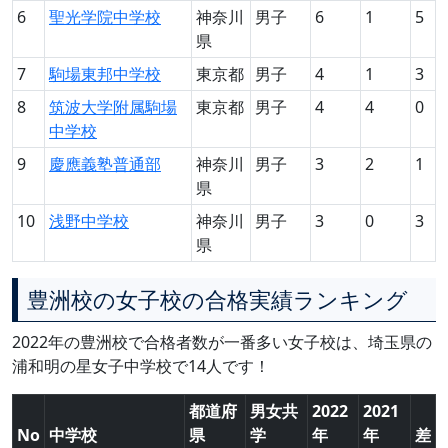
6
聖光学院中学校
神奈川
男子
6
1
5
県
7
駒場東邦中学校
東京都
男子
4
1
3
8
筑波大学附属駒場
東京都
男子
4
4
0
中学校
9
慶應義塾普通部
神奈川
男子
3
2
1
県
10
浅野中学校
神奈川
男子
3
0
3
県
豊洲校の女子校の合格実績ランキング
2022年の豊洲校で合格者数が一番多い女子校は、埼玉県の
浦和明の星女子中学校で14人です！
都道府
男女共
2022
2021
No
中学校
県
学
年
年
差