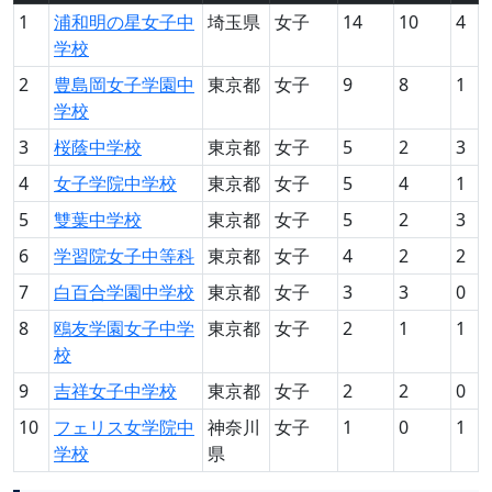
1
浦和明の星女子中
埼玉県
女子
14
10
4
学校
2
豊島岡女子学園中
東京都
女子
9
8
1
学校
3
桜蔭中学校
東京都
女子
5
2
3
4
女子学院中学校
東京都
女子
5
4
1
5
雙葉中学校
東京都
女子
5
2
3
6
学習院女子中等科
東京都
女子
4
2
2
7
白百合学園中学校
東京都
女子
3
3
0
8
鴎友学園女子中学
東京都
女子
2
1
1
校
9
吉祥女子中学校
東京都
女子
2
2
0
10
フェリス女学院中
神奈川
女子
1
0
1
学校
県