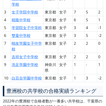
学校
3
女子学院中学校
東京都
女子
7
5
2
4
桜蔭中学校
東京都
女子
6
5
1
5
学習院女子中等科
東京都
女子
3
4
-1
6
雙葉中学校
東京都
女子
3
5
-2
7
鴎友学園女子中学
東京都
女子
2
2
0
校
8
吉祥女子中学校
東京都
女子
2
2
0
9
洗足学園中学校
神奈川
女子
1
-
1
県
10
白百合学園中学校
東京都
女子
1
3
-2
豊洲校の共学校の合格実績ランキング
2022年の豊洲校で合格者数が一番多い共学校は、千葉県の