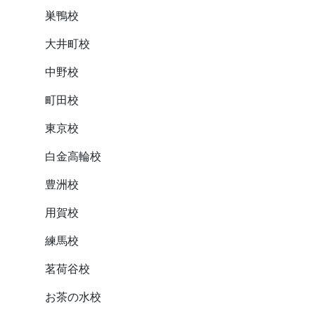
巣鴨校
大井町校
中野校
町田校
東京校
白金高輪校
豊洲校
用賀校
練馬校
茗荷谷校
お茶の水校