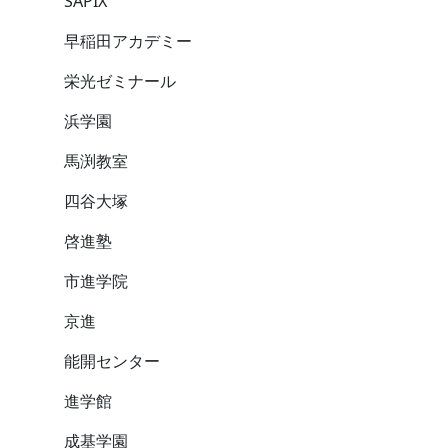
SAPIX
早稲田アカデミー
栄光ゼミナール
浜学園
馬渕教室
四谷大塚
啓進塾
市進学院
京進
能開センター
進学館
成基学園