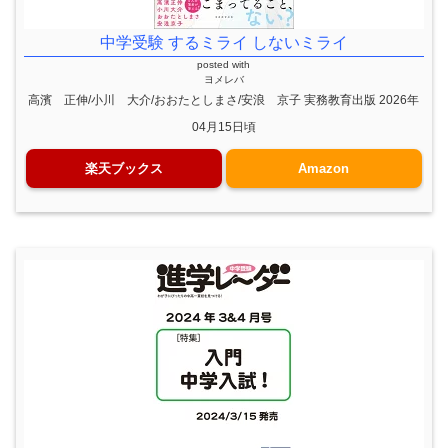
中学受験 するミライ しないミライ
posted with
ヨメレバ
高濱 正伸/小川 大介/おおたとしまさ/安浪 京子 実務教育出版 2026年
04月15日頃
楽天ブックス
Amazon