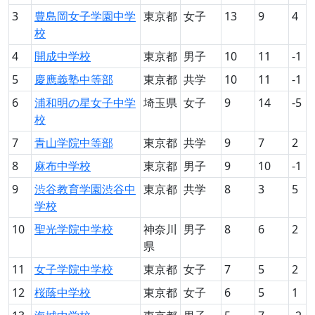
3
豊島岡女子学園中学
東京都
女子
13
9
4
校
4
開成中学校
東京都
男子
10
11
-1
5
慶應義塾中等部
東京都
共学
10
11
-1
6
浦和明の星女子中学
埼玉県
女子
9
14
-5
校
7
青山学院中等部
東京都
共学
9
7
2
8
麻布中学校
東京都
男子
9
10
-1
9
渋谷教育学園渋谷中
東京都
共学
8
3
5
学校
10
聖光学院中学校
神奈川
男子
8
6
2
県
11
女子学院中学校
東京都
女子
7
5
2
12
桜蔭中学校
東京都
女子
6
5
1