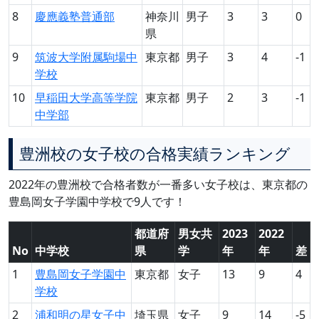
8
慶應義塾普通部
神奈川
男子
3
3
0
県
9
筑波大学附属駒場中
東京都
男子
3
4
-1
学校
10
早稲田大学高等学院
東京都
男子
2
3
-1
中学部
豊洲校の女子校の合格実績ランキング
2022年の豊洲校で合格者数が一番多い女子校は、東京都の
豊島岡女子学園中学校で9人です！
都道府
男女共
2023
2022
No
中学校
県
学
年
年
差
1
豊島岡女子学園中
東京都
女子
13
9
4
学校
2
浦和明の星女子中
埼玉県
女子
9
14
-5