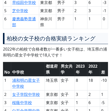
4
早稲田中学校
東京都
男子
3
6
-3
5
芝中学校
東京都
男子
2
3
-1
6
慶應義塾普通
神奈川
男子
1
1
0
部
県
柏校の女子校の合格実績ランキング
2022年の柏校で合格者数が一番多い女子校は、埼玉県の浦
和明の星女子中学校で18人です！
都道府
男女共
2023
2022
No
中学校
県
学
年
年
差
1
浦和明の星女子
埼玉県
女子
8
18
-10
中学校
2
女子学院中学校
東京都
女子
3
2
1
3
桜蔭中学校
東京都
女子
1
6
-5
4
白百合学園中学
東京都
女子
1
1
0