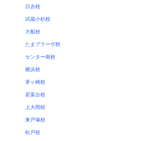
日吉校
武蔵小杉校
大船校
たまプラーザ校
センター南校
横浜校
茅ヶ崎校
若葉台校
上大岡校
東戸塚校
松戸校