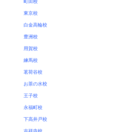
町田校
東京校
白金高輪校
豊洲校
用賀校
練馬校
茗荷谷校
お茶の水校
王子校
永福町校
下高井戸校
吉祥寺校