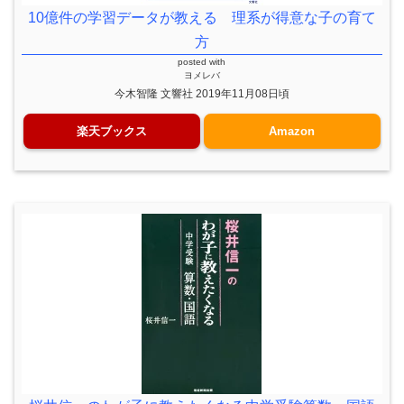
10億件の学習データが教える 理系が得意な子の育て
方
posted with
ヨメレバ
今木智隆 文響社 2019年11月08日頃
楽天ブックス
Amazon