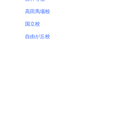
高田馬場校
国立校
自由が丘校