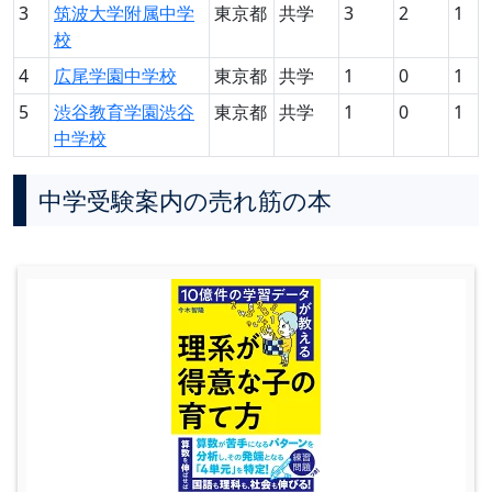
3
筑波大学附属中学
東京都
共学
3
2
1
校
4
広尾学園中学校
東京都
共学
1
0
1
5
渋谷教育学園渋谷
東京都
共学
1
0
1
中学校
中学受験案内の売れ筋の本