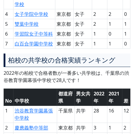
学校
4
女子学院中学校
東京都
女子
2
2
0
5
雙葉中学校
東京都
女子
2
1
1
6
学習院女子中等科
東京都
女子
1
0
1
7
白百合学園中学校
東京都
女子
1
1
0
柏校の共学校の合格実績ランキング
2022年の柏校で合格者数が一番多い共学校は、千葉県の渋
谷教育学園幕張中学校で28人です！
都道府
男女共
2022
2021
No
中学校
県
学
年
年
差
1
渋谷教育学園幕張
千葉県
共学
28
16
12
中学校
2
慶應義塾中等部
東京都
共学
3
1
2