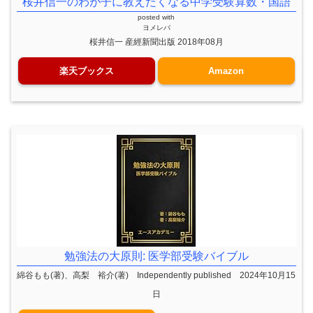
桜井信一のわが子に教えたくなる中学受験算数・国語
posted with
ヨメレバ
桜井信一 産經新聞出版 2018年08月
楽天ブックス
Amazon
勉強法の大原則: 医学部受験バイブル
綿谷もも(著)、高梨 裕介(著) Independently published 2024年10月15
日