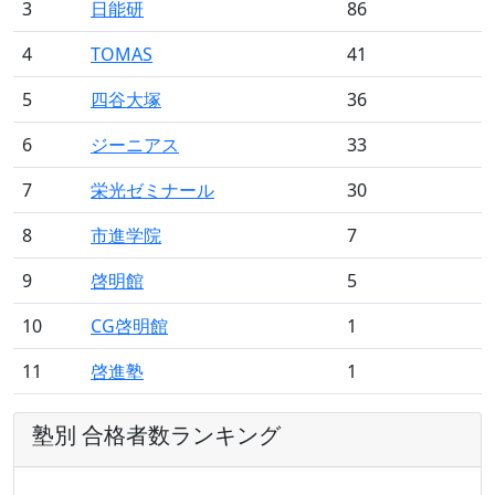
3
日能研
86
4
TOMAS
41
5
四谷大塚
36
6
ジーニアス
33
7
栄光ゼミナール
30
8
市進学院
7
9
啓明館
5
10
CG啓明館
1
11
啓進塾
1
塾別 合格者数ランキング