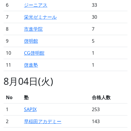
6
ジーニアス
33
7
栄光ゼミナール
30
8
市進学院
7
9
啓明館
5
10
CG啓明館
1
11
啓進塾
1
8月04日(火)
No
塾
合格人数
1
SAPIX
253
2
早稲田アカデミー
143