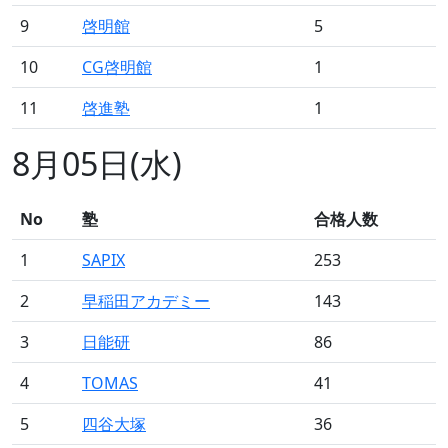
9
啓明館
5
10
CG啓明館
1
11
啓進塾
1
8月05日(水)
No
塾
合格人数
1
SAPIX
253
2
早稲田アカデミー
143
3
日能研
86
4
TOMAS
41
5
四谷大塚
36