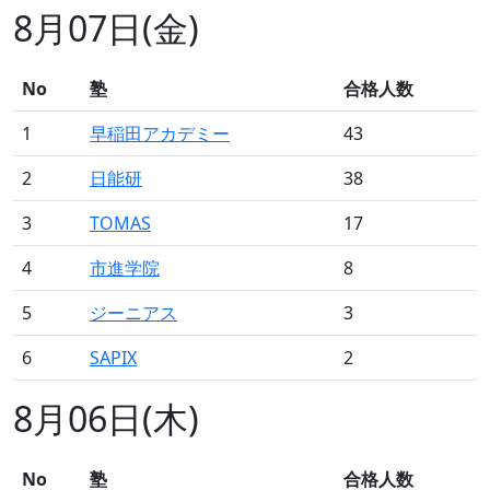
8月07日(金)
No
塾
合格人数
1
早稲田アカデミー
43
2
日能研
38
3
TOMAS
17
4
市進学院
8
5
ジーニアス
3
6
SAPIX
2
8月06日(木)
No
塾
合格人数