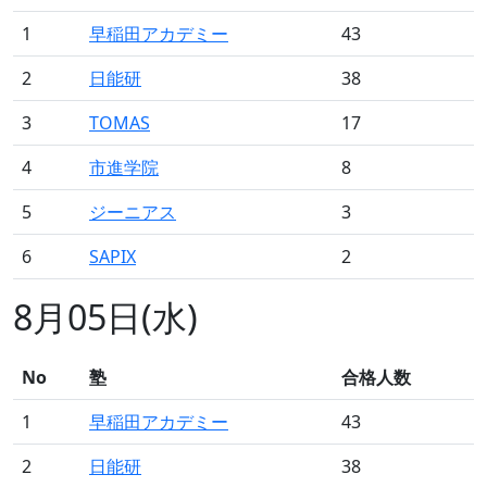
1
早稲田アカデミー
43
2
日能研
38
3
TOMAS
17
4
市進学院
8
5
ジーニアス
3
6
SAPIX
2
8月05日(水)
No
塾
合格人数
1
早稲田アカデミー
43
2
日能研
38