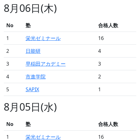
8月06日(木)
No
塾
合格人数
1
栄光ゼミナール
16
2
日能研
4
3
早稲田アカデミー
3
4
市進学院
2
5
SAPIX
1
8月05日(水)
No
塾
合格人数
1
栄光ゼミナール
16