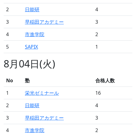
2
日能研
4
3
早稲田アカデミー
3
4
市進学院
2
5
SAPIX
1
8月04日(火)
No
塾
合格人数
1
栄光ゼミナール
16
2
日能研
4
3
早稲田アカデミー
3
4
市進学院
2