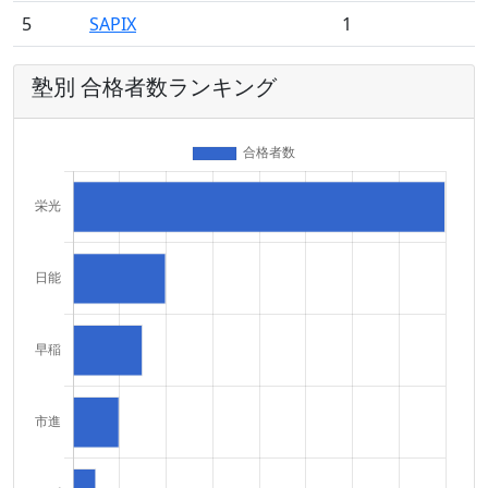
5
SAPIX
1
塾別 合格者数ランキング