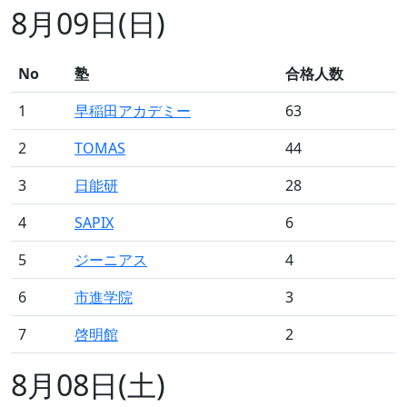
8月09日(日)
No
塾
合格人数
1
早稲田アカデミー
63
2
TOMAS
44
3
日能研
28
4
SAPIX
6
5
ジーニアス
4
6
市進学院
3
7
啓明館
2
8月08日(土)