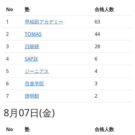
No
塾
合格人数
1
早稲田アカデミー
63
2
TOMAS
44
3
日能研
28
4
SAPIX
6
5
ジーニアス
4
6
市進学院
3
7
啓明館
2
8月07日(金)
No
塾
合格人数