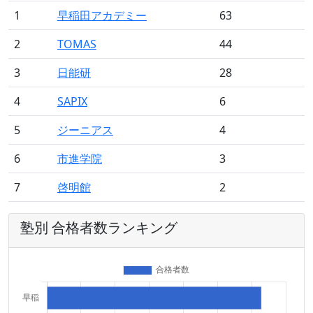
1
早稲田アカデミー
63
2
TOMAS
44
3
日能研
28
4
SAPIX
6
5
ジーニアス
4
6
市進学院
3
7
啓明館
2
塾別 合格者数ランキング