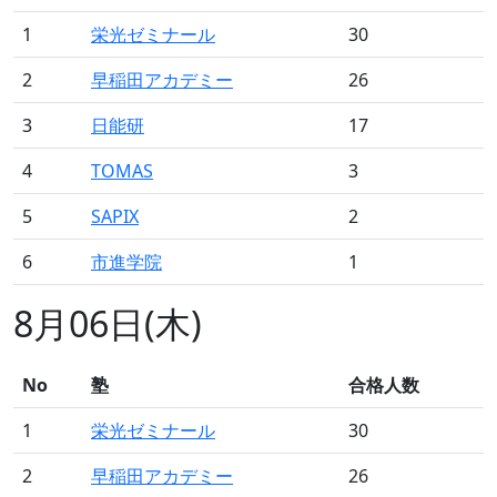
1
栄光ゼミナール
30
2
早稲田アカデミー
26
3
日能研
17
4
TOMAS
3
5
SAPIX
2
6
市進学院
1
8月06日(木)
No
塾
合格人数
1
栄光ゼミナール
30
2
早稲田アカデミー
26