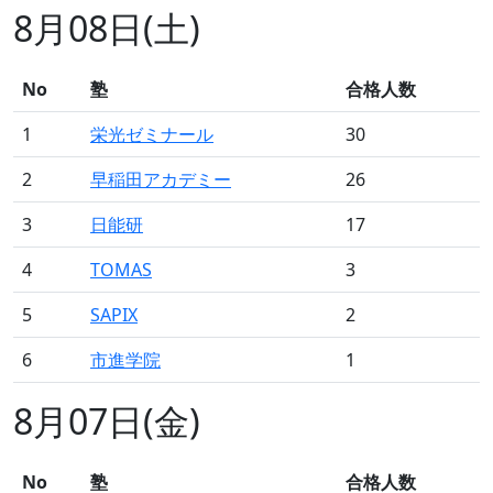
8月08日(土)
No
塾
合格人数
1
栄光ゼミナール
30
2
早稲田アカデミー
26
3
日能研
17
4
TOMAS
3
5
SAPIX
2
6
市進学院
1
8月07日(金)
No
塾
合格人数