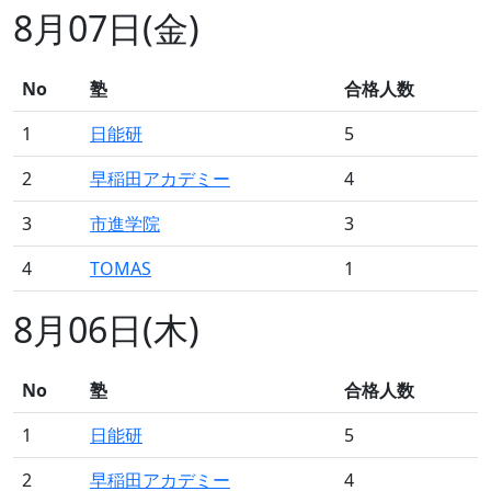
8月07日(金)
No
塾
合格人数
1
日能研
5
2
早稲田アカデミー
4
3
市進学院
3
4
TOMAS
1
8月06日(木)
No
塾
合格人数
1
日能研
5
2
早稲田アカデミー
4