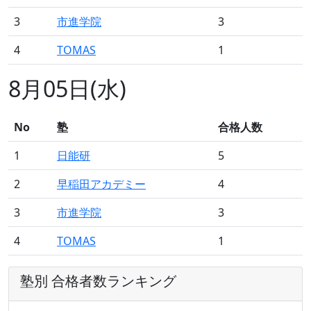
3
市進学院
3
4
TOMAS
1
8月05日(水)
No
塾
合格人数
1
日能研
5
2
早稲田アカデミー
4
3
市進学院
3
4
TOMAS
1
塾別 合格者数ランキング