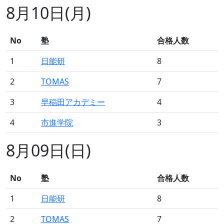
8月10日(月)
No
塾
合格人数
1
日能研
8
2
TOMAS
7
3
早稲田アカデミー
4
4
市進学院
3
8月09日(日)
No
塾
合格人数
1
日能研
8
2
TOMAS
7