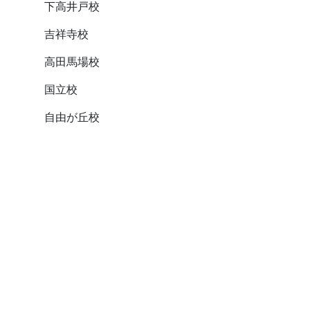
下高井戸校
吉祥寺校
高田馬場校
国立校
自由が丘校