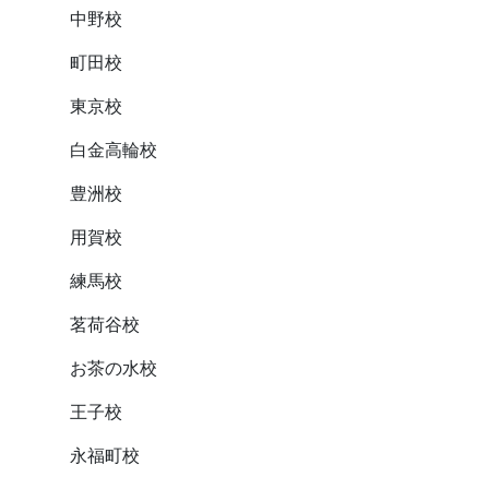
中野校
町田校
東京校
白金高輪校
豊洲校
用賀校
練馬校
茗荷谷校
お茶の水校
王子校
永福町校