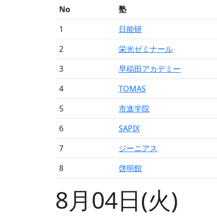
No
塾
1
日能研
2
栄光ゼミナール
3
早稲田アカデミー
4
TOMAS
5
市進学院
6
SAPIX
7
ジーニアス
8
啓明館
8月04日(火)