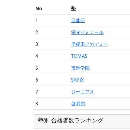
No
塾
1
日能研
2
栄光ゼミナール
3
早稲田アカデミー
4
TOMAS
5
市進学院
6
SAPIX
7
ジーニアス
8
啓明館
塾別 合格者数ランキング