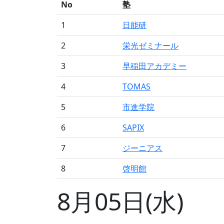
No
塾
1
日能研
2
栄光ゼミナール
3
早稲田アカデミー
4
TOMAS
5
市進学院
6
SAPIX
7
ジーニアス
8
啓明館
8月05日(水)