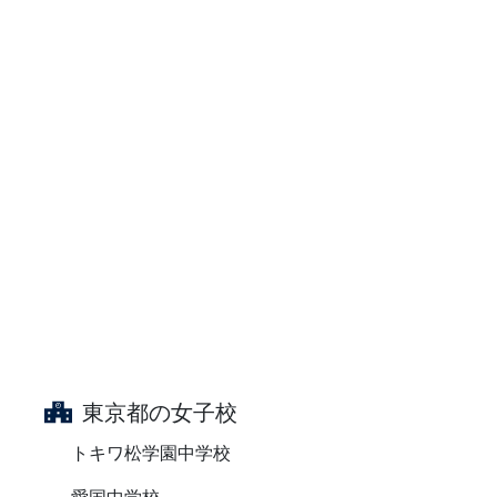
東京都の女子校
トキワ松学園中学校
愛国中学校