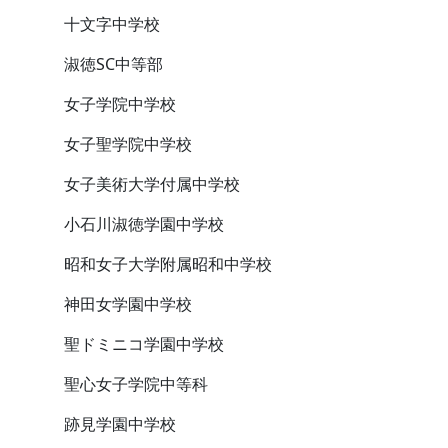
十文字中学校
淑徳SC中等部
女子学院中学校
女子聖学院中学校
女子美術大学付属中学校
小石川淑徳学園中学校
昭和女子大学附属昭和中学校
神田女学園中学校
聖ドミニコ学園中学校
聖心女子学院中等科
跡見学園中学校