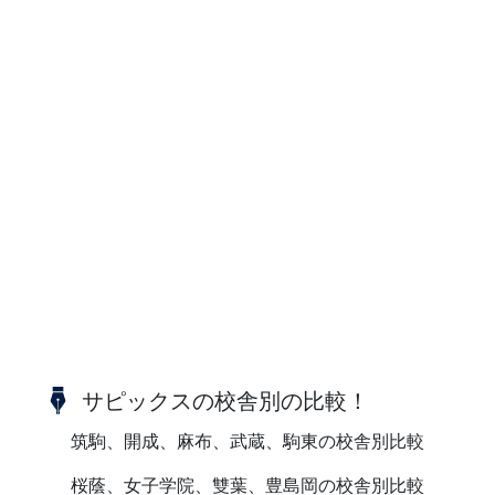
サピックスの校舎別の比較！
筑駒、開成、麻布、武蔵、駒東の校舎別比較
桜蔭、女子学院、雙葉、豊島岡の校舎別比較