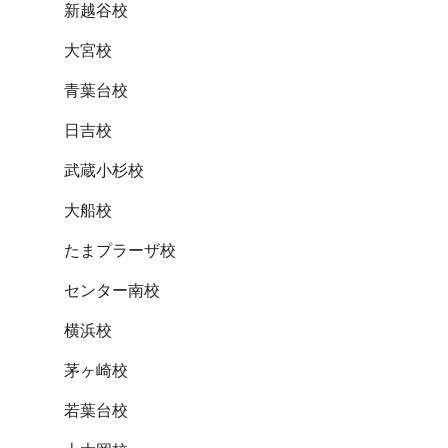
新越谷校
大宮校
青葉台校
日吉校
武蔵小杉校
大船校
たまプラーザ校
センター南校
横浜校
茅ヶ崎校
若葉台校