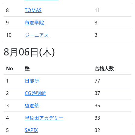
8
TOMAS
11
9
市進学院
3
10
ジーニアス
3
8月06日(木)
No
塾
合格人数
1
日能研
77
2
CG啓明館
37
3
啓進塾
35
4
早稲田アカデミー
33
5
SAPIX
32