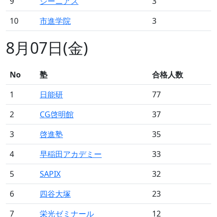
9
ジーニアス
3
10
市進学院
3
8月07日(金)
No
塾
合格人数
1
日能研
77
2
CG啓明館
37
3
啓進塾
35
4
早稲田アカデミー
33
5
SAPIX
32
6
四谷大塚
23
7
栄光ゼミナール
12