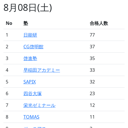
8月08日(土)
No
塾
合格人数
1
日能研
77
2
CG啓明館
37
3
啓進塾
35
4
早稲田アカデミー
33
5
SAPIX
32
6
四谷大塚
23
7
栄光ゼミナール
12
8
TOMAS
11