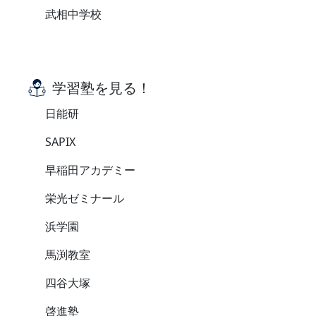
武相中学校
学習塾を見る！
日能研
SAPIX
早稲田アカデミー
栄光ゼミナール
浜学園
馬渕教室
四谷大塚
啓進塾