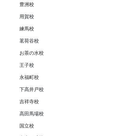
豊洲校
用賀校
練馬校
茗荷谷校
お茶の水校
王子校
永福町校
下高井戸校
吉祥寺校
高田馬場校
国立校