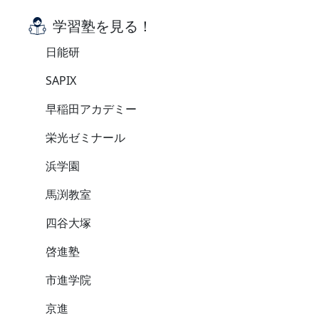
学習塾を見る！
日能研
SAPIX
早稲田アカデミー
栄光ゼミナール
浜学園
馬渕教室
四谷大塚
啓進塾
市進学院
京進