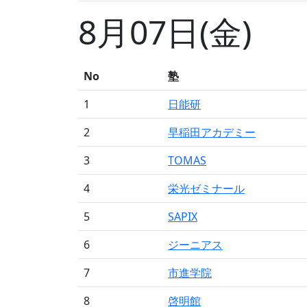
8月07日(金)
No
塾
1
日能研
2
早稲田アカデミー
3
TOMAS
4
栄光ゼミナール
5
SAPIX
6
ジーニアス
7
市進学院
8
啓明館