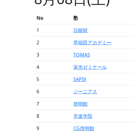
No
塾
1
日能研
2
早稲田アカデミー
3
TOMAS
4
栄光ゼミナール
5
SAPIX
6
ジーニアス
7
啓明館
8
市進学院
9
CG啓明館