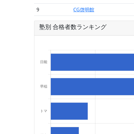
9
CG啓明館
塾別 合格者数ランキング