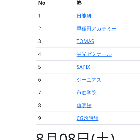
No
塾
1
日能研
2
早稲田アカデミー
3
TOMAS
4
栄光ゼミナール
5
SAPIX
6
ジーニアス
7
市進学院
8
啓明館
9
CG啓明館
8月08日(土)