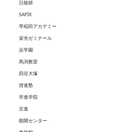
日能研
SAPIX
早稲田アカデミー
栄光ゼミナール
浜学園
馬渕教室
四谷大塚
啓進塾
市進学院
京進
能開センター