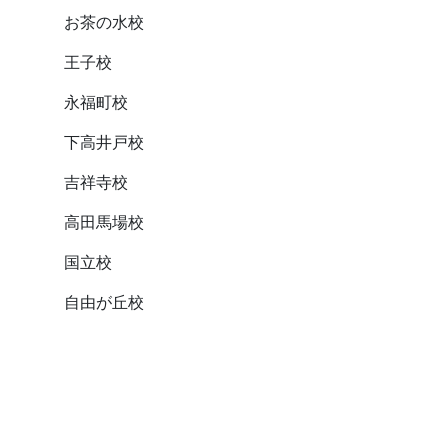
お茶の水校
王子校
永福町校
下高井戸校
吉祥寺校
高田馬場校
国立校
自由が丘校