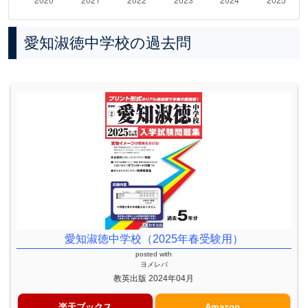
愛知淑徳中学校の過去問
愛知淑徳中学校（2025年春受験用）
posted with
ヨメレバ
教英出版 2024年04月
楽天ブックス
Amazon