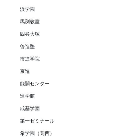
浜学園
馬渕教室
四谷大塚
啓進塾
市進学院
京進
能開センター
進学館
成基学園
第一ゼミナール
希学園（関西）