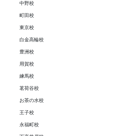
中野校
町田校
東京校
白金高輪校
豊洲校
用賀校
練馬校
茗荷谷校
お茶の水校
王子校
永福町校