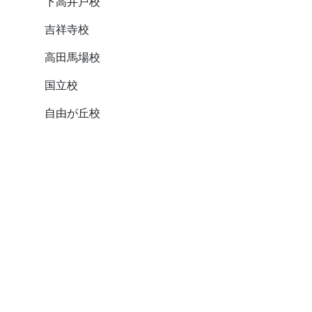
下高井戸校
吉祥寺校
高田馬場校
国立校
自由が丘校