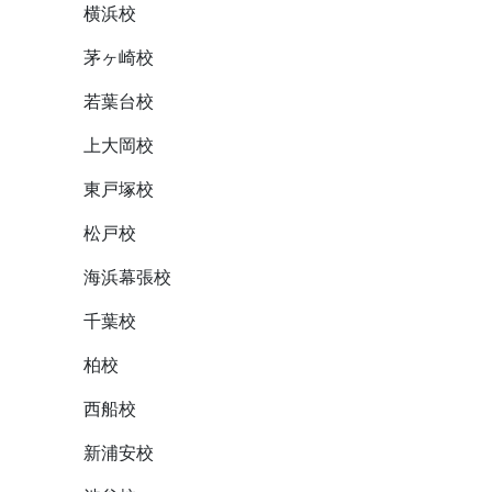
横浜校
茅ヶ崎校
若葉台校
上大岡校
東戸塚校
松戸校
海浜幕張校
千葉校
柏校
西船校
新浦安校