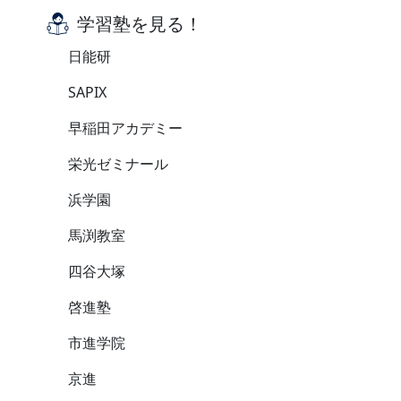
学習塾を見る！
日能研
SAPIX
早稲田アカデミー
栄光ゼミナール
浜学園
馬渕教室
四谷大塚
啓進塾
市進学院
京進