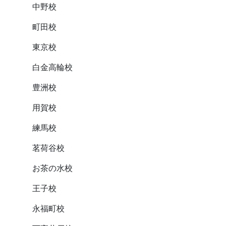
中野校
町田校
東京校
白金高輪校
豊洲校
用賀校
練馬校
茗荷谷校
お茶の水校
王子校
永福町校